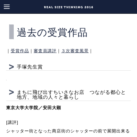
過去の受賞作品
｜
受賞作品
｜
審査員講評
｜
３次審査風景
｜
手塚先生賞
まちに飛び出すちいさなお店 つながる都心と
地方、地域の人々と暮らし
東京大学大学院／安田大顕
[講評]
シャッター街となった商店街のシャッターの前で展開出来る